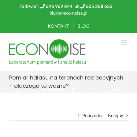
Przejdź
Zadzwoń :
696 969 844
lub
605 208 633
|
do
biuro@eco-noise.pl
zawartości
KONTAKT
BLOG
Pomiar hałasu na terenach rekreacyjnych
– dlaczego to ważne?
Poprzedni
Kolejny