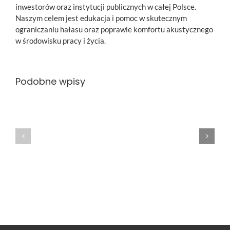
inwestorów oraz instytucji publicznych w całej Polsce.
Naszym celem jest edukacja i pomoc w skutecznym
ograniczaniu hałasu oraz poprawie komfortu akustycznego
w środowisku pracy i życia.
Pomiary
drgań
Podobne wpisy
–
Normy
dlaczego
dotyczące
warto
pomiarów
postawić
drgań
na
budynków
akredytowane
–
pomiary
co
drgań
musisz
i
wiedzieć
jak
przed
drgania
rozpoczęciem
wpływają
inwestycji?
na
budynki
oraz